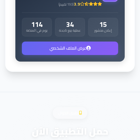
3.9
(
193
تقييم
)
114
34
15
إعلان منشور
عملية بيع ناجحة
يوم في المنصة
عرض الملف الشخصي
تطبيق الجوال
حمل التطبيق الآن