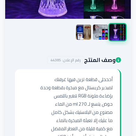
إضافة إعلان
وصف المنتج
رقم الإعلان:
44385