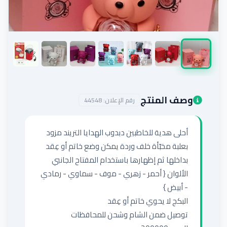
إضافة إعلان
وصف المنتج
رقم الإعلان:
44548
أحلى هدية للخاطبين دبدوب الهدايا التريند مزود 
بعلبة مخبّأة خلف وردة يمكن وضع خاتم أو عِقد 
الألوان { أحمر - زهري - موف - سماوي - رمادي 