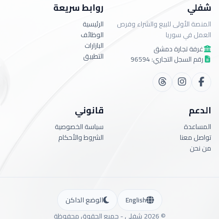
شفلي
روابط سريعة
المنصة الأولى للبيع والشراء وفرص
الرئيسية
العمل في سوريا
الوظائف
البازارات
غرفة تجارة دمشق
التطبيق
رقم السجل التجاري: 96594
الدعم
قانوني
المساعدة
سياسة الخصوصية
تواصل معنا
الشروط والأحكام
من نحن
English
الوضع الداكن
©
2026
شفلي -
جميع الحقوق محفوظة