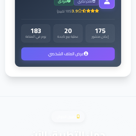
متجر تجاري
موثق
3.9
(
185
تقييم
)
183
20
175
إعلان منشور
عملية بيع ناجحة
يوم في المنصة
عرض الملف الشخصي
تطبيق الجوال
حمل التطبيق الآن