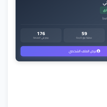
تي
ثق
ييم
)
176
59
عملية بيع ناجحة
يوم في المنصة
عرض الملف الشخصي