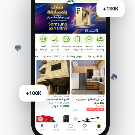
130K+
💬
🔥
100K+