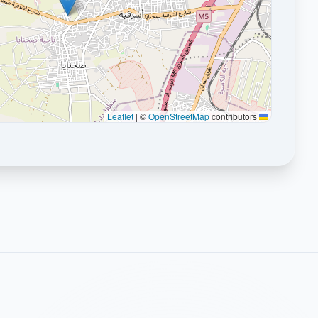
|
©
OpenStreetMap
contributors
Leaflet