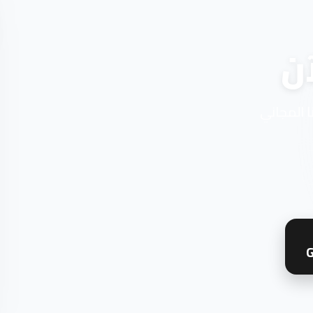
ن
ا المجاني
G