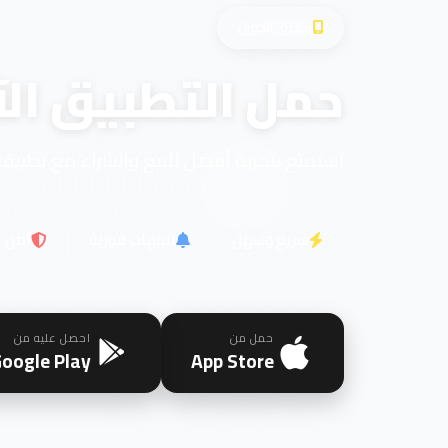
تطبيق الجوال
حمل التطبيق الآ
استمتع بتجربة أفضل للبيع والشراء مع تطبيقن
سريع وسهل
تنبيهات فورية
آمن
حمل من
احصل عليه من
oogle Play
App Store