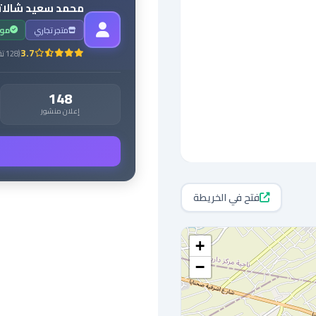
محمد سعيد شالا
متجر تجاري
مو
3.7
(
128
تق
148
إعلان منشور
فتح في الخريطة
+
−