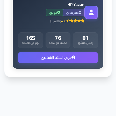
HR Yazan
متجر تجاري
موثق
4.6
(
82
تقييم
)
165
76
81
إعلان منشور
عملية بيع ناجحة
يوم في المنصة
عرض الملف الشخصي