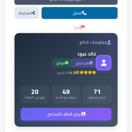
اتصال
مشاركة
إبلاغ
معلومات البائع
خالد عبود
متجر تجاري
موثق
4.8
(
95
تقييم
)
20
49
71
إعلان منشور
عملية بيع ناجحة
يوم في المنصة
عرض الملف الشخصي