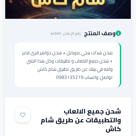
إضافة إعلان
وصف المنتج
رقم الإعلان:
44582
شحن شدات ببجي موبايل + شحن جواهر فري فاير 
+ شحن جميع الالعاب و تطبيقات وكل هذا الشي 
تواصل: واتساب 0983135219
شحن جميع الالعاب
والتطبيقات عن طريق شام
كاش