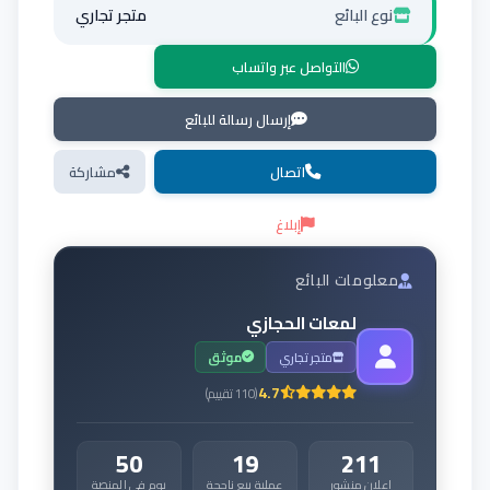
نوع البائع
متجر تجاري
التواصل عبر واتساب
إرسال رسالة للبائع
اتصال
مشاركة
إبلاغ
معلومات البائع
لمعات الحجازي
متجر تجاري
موثق
4.7
(
110
تقييم
)
50
19
211
إعلان منشور
عملية بيع ناجحة
يوم في المنصة