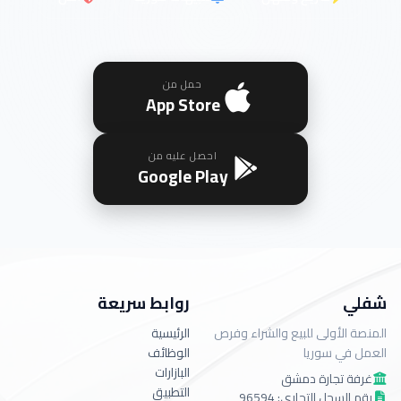
حمل من
App Store
احصل عليه من
Google Play
شفلي
روابط سريعة
المنصة الأولى للبيع والشراء وفرص
الرئيسية
العمل في سوريا
الوظائف
البازارات
غرفة تجارة دمشق
التطبيق
رقم السجل التجاري: 96594