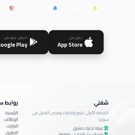
سريع وسهل
تنبيهات فورية
آمن
حمل من
احصل عليه من
oogle Play
App Store
شفلي
روابط س
المنصة الأولى للبيع والشراء وفرص العمل في
الرئيسية
سوريا
الوظائف
البازارات
غرفة تجارة دمشق
التطبيق
رقم السجل التجاري: 96594