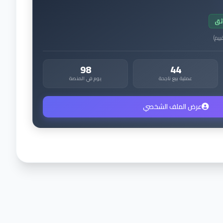
ثق
ييم
)
98
44
عملية بيع ناجحة
يوم في المنصة
عرض الملف الشخصي