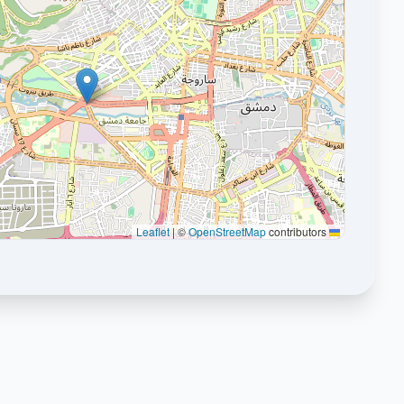
|
©
OpenStreetMap
contributors
Leaflet