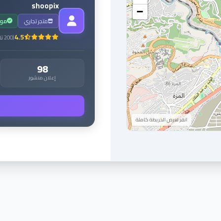
shoopix
−
متجر تجاري
مو
4.5
(
200
تق
98
إعلان منشور
انقر لعرض الخريطة كاملة