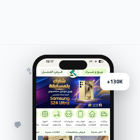
✨
130K+
💬