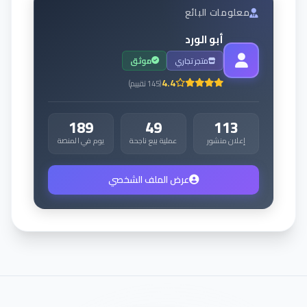
معلومات البائع
أبو الورد
متجر تجاري
موثق
4.4
(
145
تقييم
)
189
49
113
إعلان منشور
عملية بيع ناجحة
يوم في المنصة
عرض الملف الشخصي