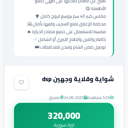
تغني عن الطناجر لقدرتها على طهي جميع 
توصيل ضمن الشام وشحن للمحافظات 🚌
شواية وقلاية وجهين dsp
525
مشاهدة
24.06.2025
دمشق
320,000
ليرة سورية