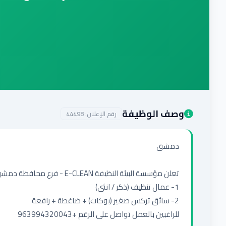
وصف الوظيفة
رقم الإعلان:
44498
للراغبين بالعمل تواصل على الرقم +963994320043