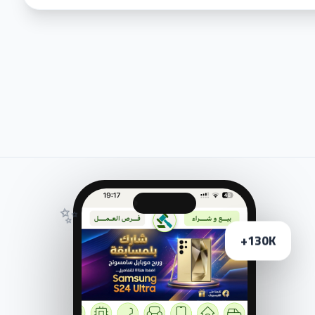
✨
130K+