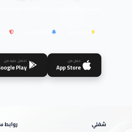
استمتع بتجربة أفضل للبيع والشراء مع تطبيقن
سريع وسهل
تنبيهات فورية
آمن
حمل من
احصل عليه من
oogle Play
App Store
شفلي
روابط س