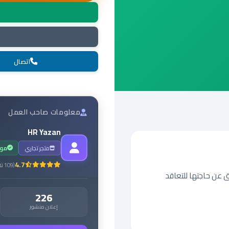
اتصال
معلومات صاحب العمل
HR Yazan
متجر تجاري
مو
4.7
(
109
تق
226
إعلان منشور