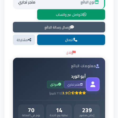
نوع البائع
متجر تجاري
التواصل عبر واتساب
إرسال رسالة للبائع
اتصال
مشاركة
إبلاغ
معلومات البائع
أبو الورد
متجر تجاري
موثق
3.9
(
112
تقييم
)
70
14
239
إعلان منشور
عملية بيع ناجحة
يوم في المنصة