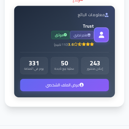
إبلاغ
معلومات البائع
Trust
متجر تجاري
موثق
3.6
(
110
تقييم
)
331
50
243
إعلان منشور
عملية بيع ناجحة
يوم في المنصة
عرض الملف الشخصي