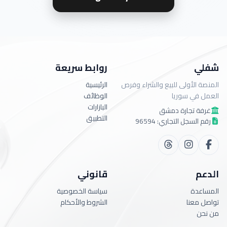
شفلي
روابط سريعة
المنصة الأولى للبيع والشراء وفرص
الرئيسية
العمل في سوريا
الوظائف
البازارات
غرفة تجارة دمشق
التطبيق
رقم السجل التجاري: 96594
الدعم
قانوني
المساعدة
سياسة الخصوصية
تواصل معنا
الشروط والأحكام
من نحن