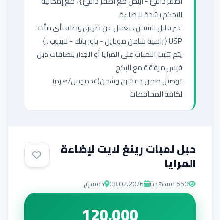
أصفر دافئ - أبيض مع أصفر دافئ } ، مع إمكانية 
غير قابل للشحن ، يعمل عن طريق وصله بأي مأخذ 
يتم تثبيت اللمبات على المرايا أو الجدار بلصاقات دبل 
توصيل ضمن دمشق وشحن(قدموس/هرم) 
لكافة المحافظات
حبل لمبات رينغ لايت لإضاءة
المرايا
650
مشاهدة
08.02.2026
دمشق
120,000