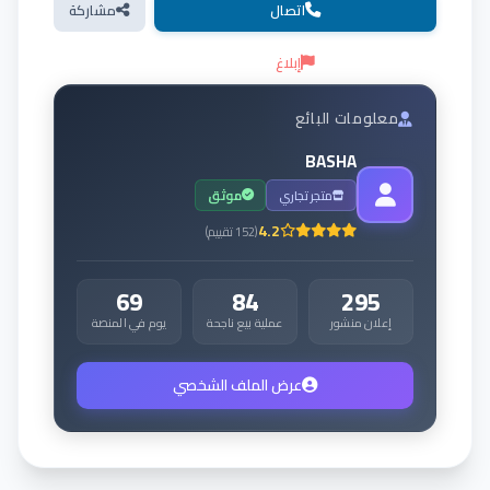
اتصال
مشاركة
إبلاغ
معلومات البائع
BASHA
متجر تجاري
موثق
4.2
(
152
تقييم
)
69
84
295
إعلان منشور
عملية بيع ناجحة
يوم في المنصة
عرض الملف الشخصي