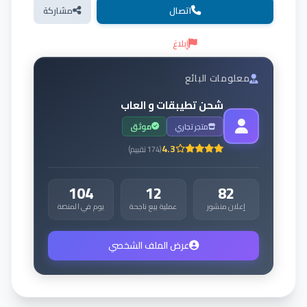
اتصال
مشاركة
إبلاغ
معلومات البائع
شحن تطيبقات و العاب
متجر تجاري
موثق
4.3
(
174
تقييم
)
104
12
82
إعلان منشور
عملية بيع ناجحة
يوم في المنصة
عرض الملف الشخصي