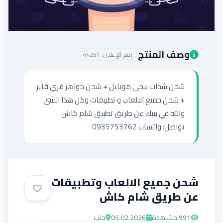
إضافة إعلان
وصف المنتج
رقم الإعلان:
44251
شحن شدات ببجي موبايل + شحن جواهر فري فاير 
+ شحن جميع الالعاب و تطبيقات وكل هذا الشي 
تواصل: واتساب 0935753762
شحن جميع الالعاب وتطبيقات
عن طريق شام كاش
991
مشاهدة
05.02.2026
حلب