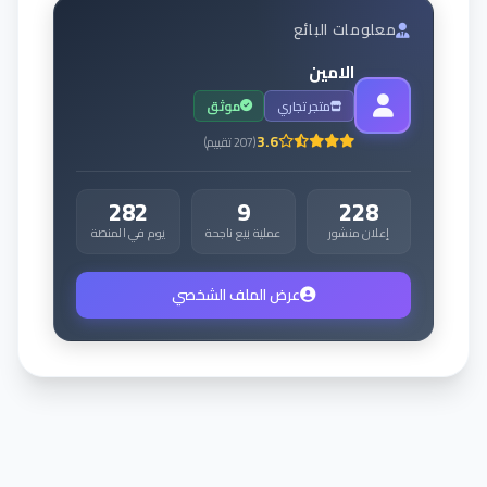
معلومات البائع
الامين
متجر تجاري
موثق
3.6
(
207
تقييم
)
282
9
228
إعلان منشور
عملية بيع ناجحة
يوم في المنصة
عرض الملف الشخصي