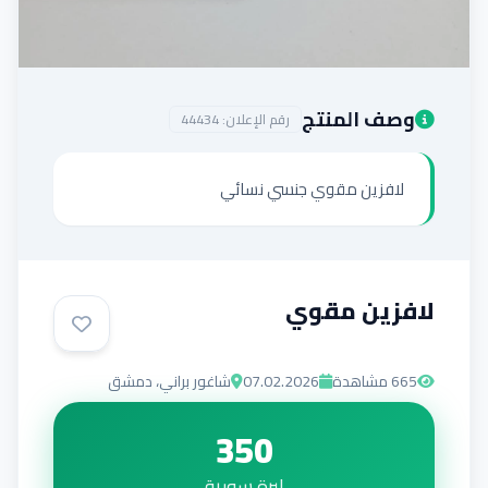
إضافة إعلان
وصف المنتج
رقم الإعلان:
44434
لافزين مقوي جنسي نسائي
لافزين مقوي
665
مشاهدة
07.02.2026
شاغور براني، دمشق
350
ليرة سورية