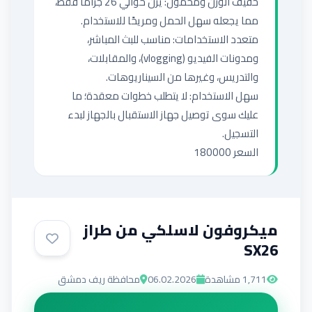
خفيف الوزن ومحمول: يزن حوالي 26 جرامًا فقط، 
متعدد الاستخدامات: مناسب للبث المباشر، 
ومدونات الفيديو (vlogging)، والمقابلات، 
سهل الاستخدام: لا يتطلب خطوات معقدة؛ ما 
عليك سوى توصيل جهاز الاستقبال بالجهاز لبدء 
السعر 180000
ميكروفون لاسلكي من طراز
SX26
1,711
مشاهدة
06.02.2026
محافظة ريف دمشق