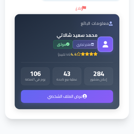
إبلاغ
معلومات البائع
محمد سعيد شالاتي
متجر تجاري
موثق
4.4
(
44
تقييم
)
106
43
284
إعلان منشور
عملية بيع ناجحة
يوم في المنصة
عرض الملف الشخصي