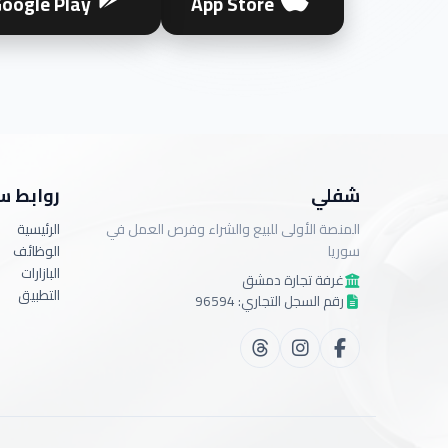
oogle Play
App Store
شفلي
روابط س
المنصة الأولى للبيع والشراء وفرص العمل في
الرئيسية
سوريا
الوظائف
البازارات
غرفة تجارة دمشق
التطبيق
رقم السجل التجاري: 96594