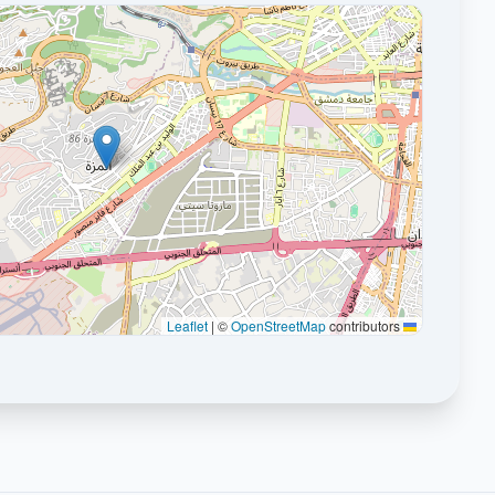
|
©
OpenStreetMap
contributors
Leaflet