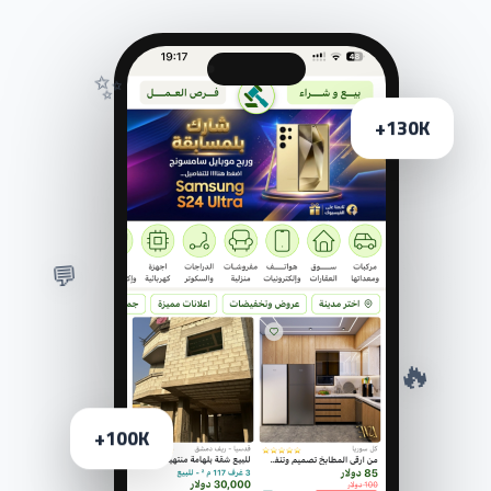
✨
130K+
💬
🔥
100K+