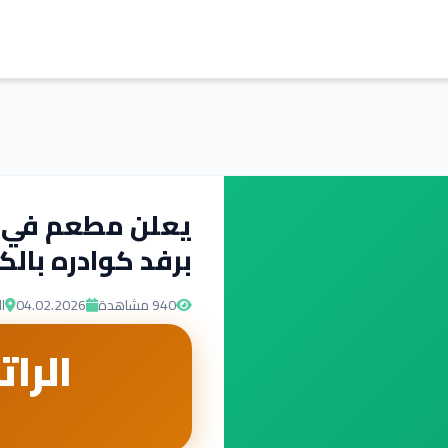
يعلن مطعم في م
برفد كوادره بالك
940
مشاهدة
04.02.2026
ا
الرات