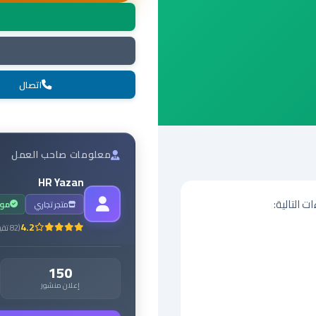
اتصال
معلومات صاحب العمل
HR Yazan
متجر تجاري
مو
4.2
(
82
تقي
150
إعلان منشور