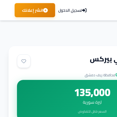
انشر إعلانك
تسجيل الدخول
ي بيركس
محافظة ريف دمشق
135,000
ليرة سورية
السعر قابل للتفاوض