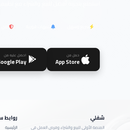
استمتع بتجربة أفضل للبيع والشراء مع تطبيقن
سريع وسهل
تنبيهات فورية
آمن
حمل من
احصل عليه من
oogle Play
App Store
شفلي
روابط س
المنصة الأولى للبيع والشراء وفرص العمل في
الرئيسية