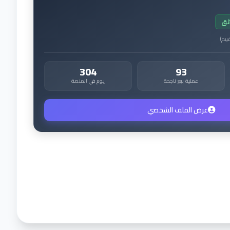
ثق
ييم
)
304
93
عملية بيع ناجحة
يوم في المنصة
عرض الملف الشخصي