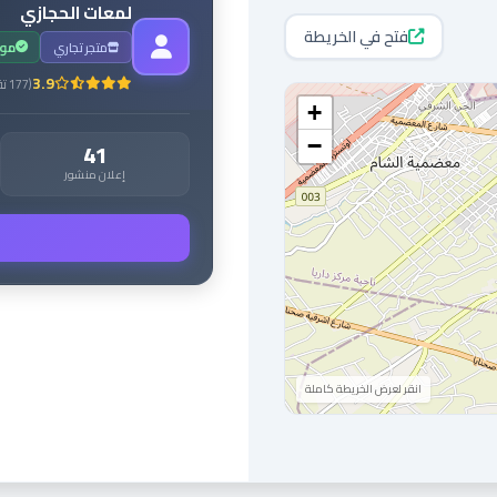
لمعات الحجازي
فتح في الخريطة
متجر تجاري
مو
3.9
(
177
تق
+
−
41
إعلان منشور
انقر لعرض الخريطة كاملة