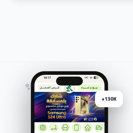
✨
130K+