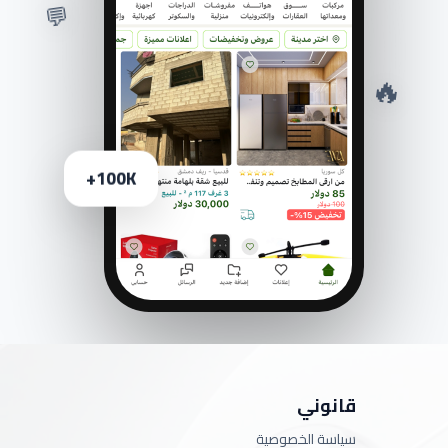
💬
🔥
100K+
قانوني
سياسة الخصوصية