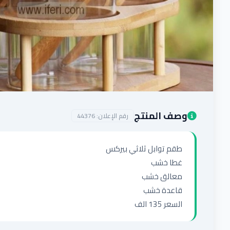
وصف المنتج
رقم الإعلان:
44376
السعر 135 الف