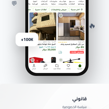
💬
🔥
100K+
قانوني
سياسة الخصوصية