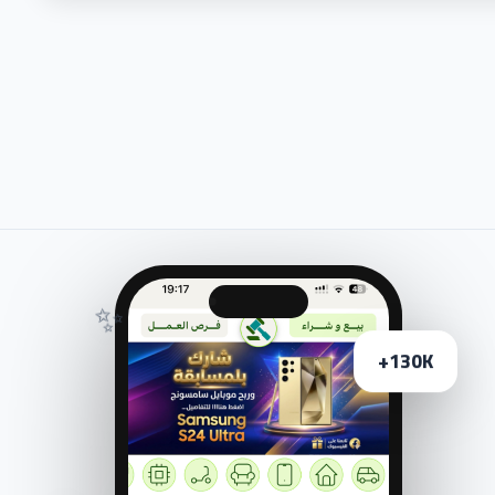
✨
130K+