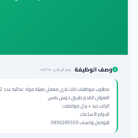
وصف الوظيفة
رقم الإعلان:
44314
للتواصل واتساب 0930285550