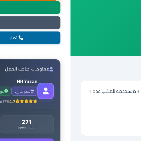
اتصال
معلومات صاحب العمل
HR Yazan
متجر تجاري
مو
4.7
(
173
تق
271
إعلان منشور