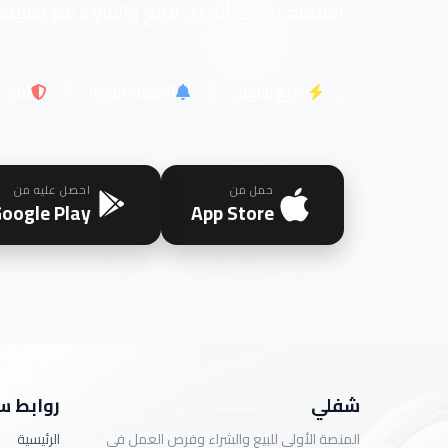
استمتع بتجربة أفضل للبيع والشراء مع تطبيقن
سريع وسهل
تنبيهات فورية
آمن
حمل من
احصل عليه من
oogle Play
App Store
شفلي
روابط س
المنصة الأولى للبيع والشراء وفرص العمل في
الرئيسية