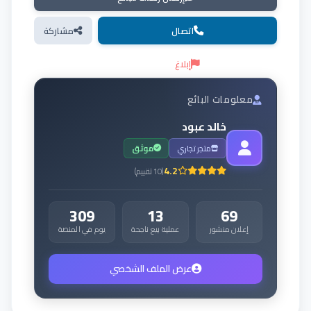
اتصال
مشاركة
إبلاغ
معلومات البائع
خالد عبود
متجر تجاري
موثق
4.2
(
10
تقييم
)
309
13
69
إعلان منشور
عملية بيع ناجحة
يوم في المنصة
عرض الملف الشخصي