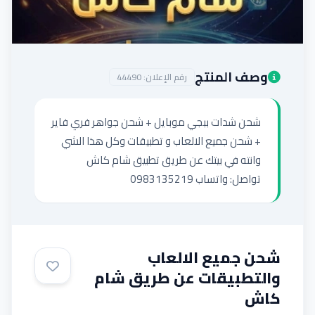
إضافة إعلان
وصف المنتج
رقم الإعلان:
44490
شحن شدات ببجي موبايل + شحن جواهر فري فاير 
+ شحن جميع الالعاب و تطبيقات وكل هذا الشي 
تواصل: واتساب 0983135219
شحن جميع الالعاب
والتطبيقات عن طريق شام
كاش