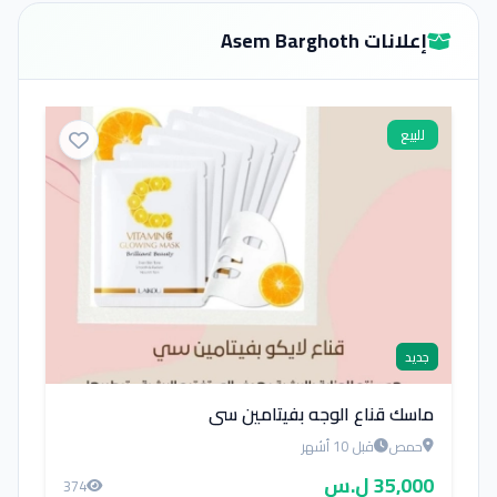
إعلانات Asem Barghoth
للبيع
جديد
ماسك قناع الوجه بفيتامين سي
حمص
قبل 10 أشهر
35,000 ل.س
374