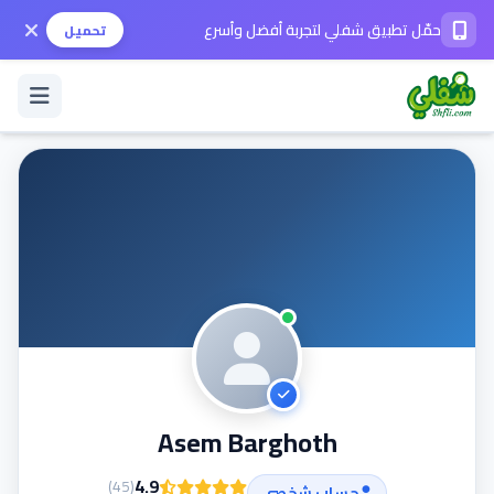
حمّل تطبيق شفلي لتجربة أفضل وأسرع
تحميل
تسجيل الدخول / حساب جديد
الوضع الداكن
حمّل التطبيق
المساعدة
Asem Barghoth
تواصل معنا
4.9
)
45
(
حساب شخصي