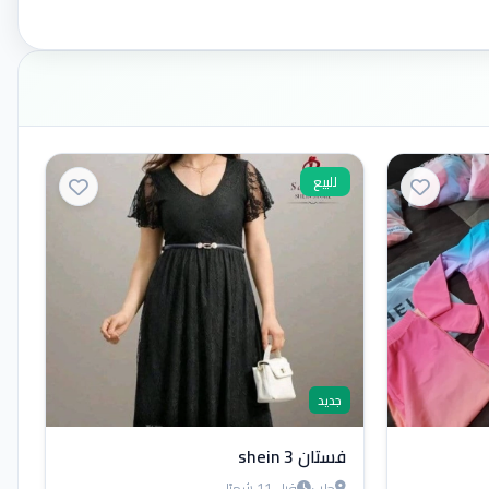
للبيع
جديد
فستان shein 3
حلب
قبل 11 شهرًا