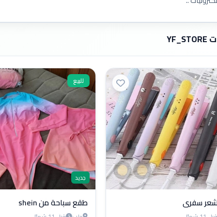
رونيات ..
YF_ST
للبيع
جديد
عر سفري
طقع سباحة من shein
بل 11 شهرًا
حلب
قبل 11 شهرًا