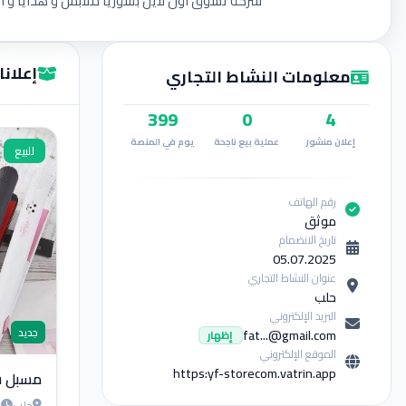
شركة تسوق أون لاين بسوريا ملابس و هدايا و ألكت
إعلانات ORE
معلومات النشاط التجاري
399
0
4
إعلان منشور
عملية بيع ناجحة
يوم في المنصة
للبيع
رقم الهاتف
موثق
تاريخ الانضمام
05.07.2025
عنوان النشاط التجاري
حلب
البريد الإلكتروني
fat...@gmail.com
جديد
إظهار
الموقع الإلكتروني
https:yf-storecom.vatrin.app
مسبل ش
حلب
ق