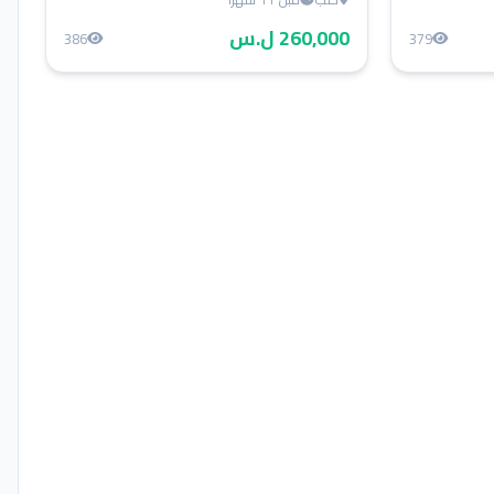
260,000 ل.س
386
379