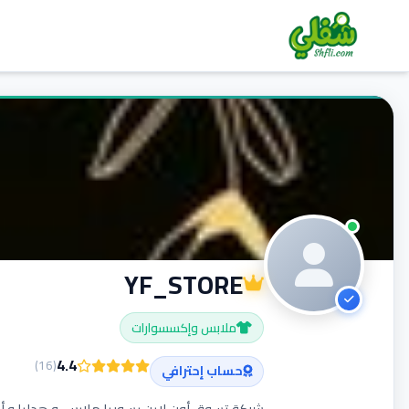
YF_STORE
ملابس وإكسسوارات
4.4
)
16
(
حساب إحترافي