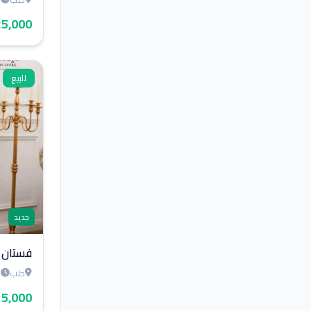
25,000 ل.
للبيع
جديد
فستان shein
حلب
ق
315,000 