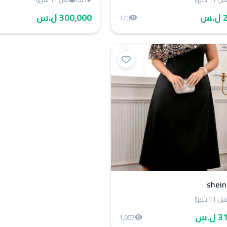
س
300,000 ل.س
370
بل 11 شهرًا
ل.س
1,057