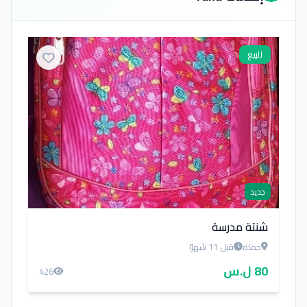
للبيع
جديد
شنتة مدرسة
حماة
قبل 11 شهرًا
80 ل.س
426