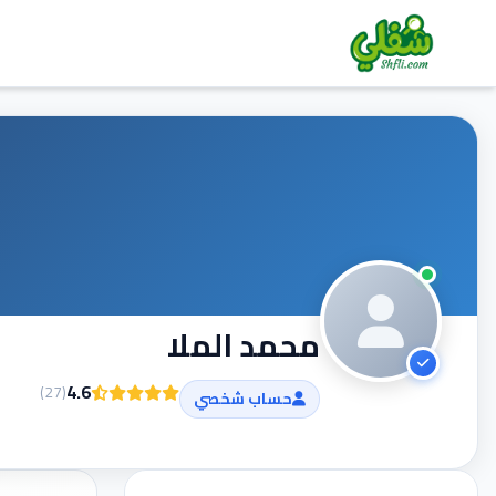
محمد الملا
4.6
)
27
(
حساب شخصي