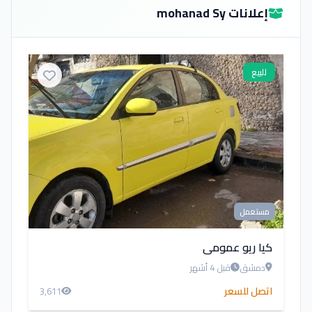
إعلانات mohanad Sy
للبيع
مستعمل
كيا ريو عمومي
دمشق
قبل 4 أشهر
اتصل للسعر
3,611