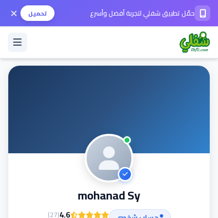
حمّل تطبيق شفلي لتجربة أفضل وأسرع
تحميل
تسجيل الدخول / حساب جديد
الوضع الداكن
حمّل التطبيق
المساعدة
mohanad Sy
تواصل معنا
4.6
)
27
(
حساب شخصي