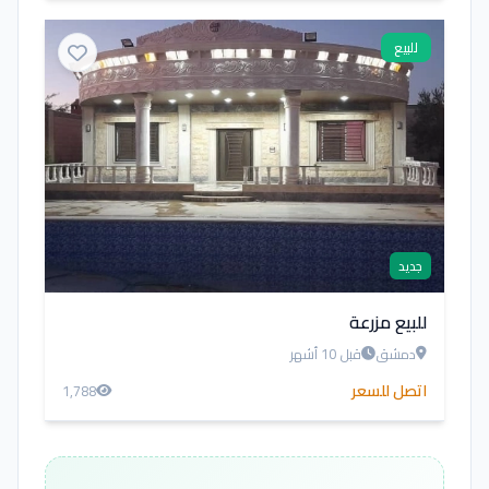
للبيع
جديد
للبيع مزرعة
دمشق
قبل 10 أشهر
اتصل للسعر
1,788