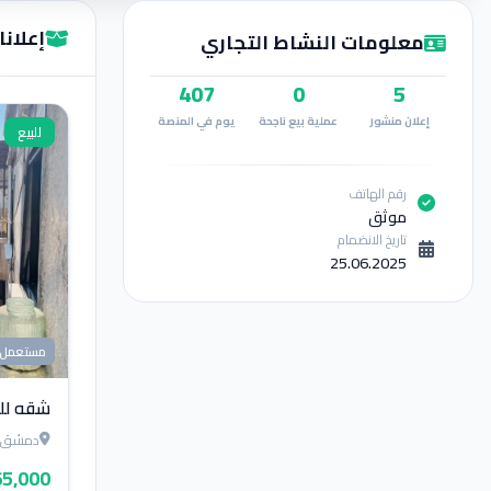
إعلانات  Hashem
معلومات النشاط التجاري
407
0
5
إعلان منشور
عملية بيع ناجحة
يوم في المنصة
للبيع
رقم الهاتف
موثق
تاريخ الانضمام
25.06.2025
مستعمل
شقه للب
دمشق
5,000 $