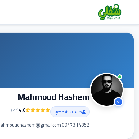
Mahmoud Hashem
4.6
)
27
(
حساب شخصي
ahmouudhashem@gmail.com 0947314852