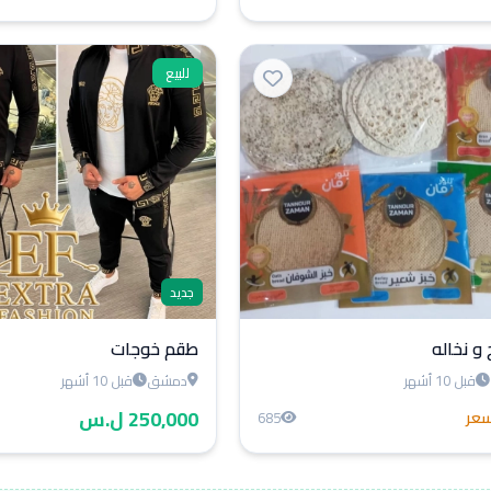
للبيع
جديد
 و نخاله
طقم خوجات
قبل 10 أشهر
دمشق
قبل 10 أشهر
250,000 ل.س
سعر
685