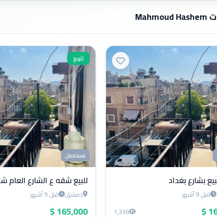
Mahmoud
للبيع
مستعمل
يع بشارع بغداد
للبيع شقه ع الشارع العام شا
قبل 9 أشهر
دمشق
قبل 9 أشهر
165,000 $
16
1,336