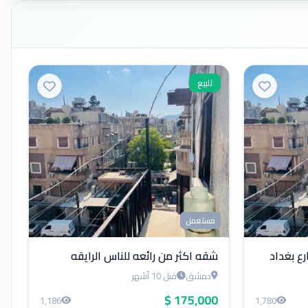
للبيع
مستعمل
رع بغداد
شقه اكثر من رائعه للناس الرايقه
دمشق
قبل 10 أشهر
175,000 $
1,186
1,780