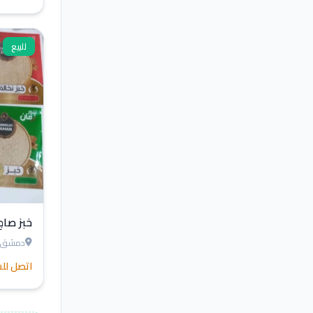
للبيع
خبز صاج
دمشق
اتصل لل