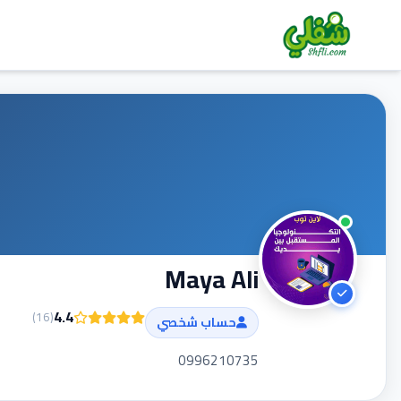
Maya Ali
4.4
)
16
(
حساب شخصي
0996210735