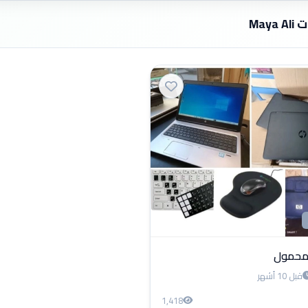
Maya 
 محمول
قبل 10 أشهر
1,418