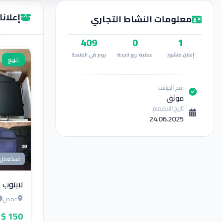
إعلانات Ali
معلومات النشاط التجاري
409
0
1
إعلان منشور
عملية بيع ناجحة
يوم في المنصة
للبيع
رقم الهاتف
موثق
تاريخ الانضمام
24.06.2025
مستعمل
لابتوب
حمص
150 $