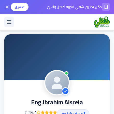
حمّل تطبيق شفلي لتجربة أفضل وأسرع
تحميل
تسجيل الدخول / حساب جديد
الوضع الداكن
حمّل التطبيق
المساعدة
Eng.Ibrahim Alsreia
تواصل معنا
4.4
)
17
(
حساب شخصي