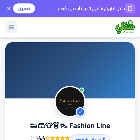
حمّل تطبيق شفلي لتجربة أفضل وأسرع
تحميل
تسجيل الدخول / حساب جديد
الوضع الداكن
حمّل التطبيق
المساعدة
Fashion Line 👠👗👕🩳👟
تواصل معنا
4.4
)
18
(
حساب شخصي