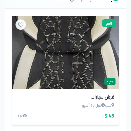
للبيع
جديد
فرش سيارات
حلب
قبل 10 أشهر
45 $
802