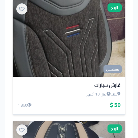
للبيع
مستعمل
فارش سيارات
حلب
قبل 10 أشهر
50 $
1,860
للبيع