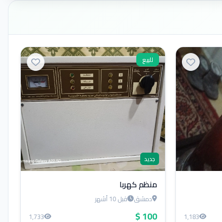
للبيع
جديد
منظم كهربا
دمشق
قبل 10 أشهر
100 $
1,733
1,183