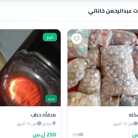
ات عبدالرحمن خاناتي
للبيع
جديد
شكله
مدفأه حطب
قبل 10 أشهر
دمشق
قبل 10 أشهر
250 ل.س
355