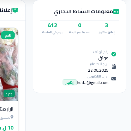
إعلان
معلومات النشاط التجاري
412
0
3
إعلان منشور
عملية بيع ناجحة
يوم في المنصة
للبيع
رقم الهاتف
موثق
تاريخ الانضمام
22.06.2025
البريد الإلكتروني
hod...@gmail.com
إظهار
جديد
ازرار م
دمشق
10 ل.س