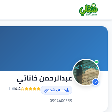
عبدالرحمن خاناتي
4.4
)
16
(
حساب شخصي
0994400359