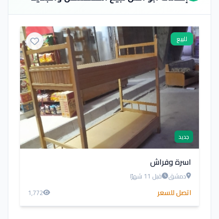
للبيع
جديد
اسرة وفراش
دمشق
قبل 11 شهرًا
اتصل للسعر
1,772