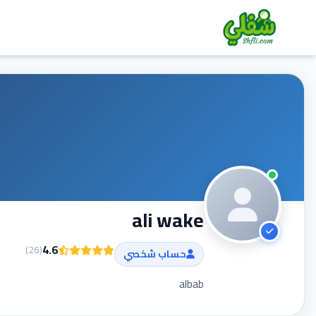
ali wake
4.6
)
26
(
حساب شخصي
albab