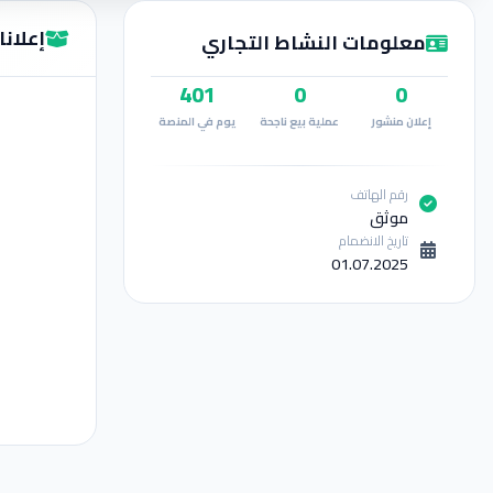
إعلانات ake
معلومات النشاط التجاري
401
0
0
إعلان منشور
عملية بيع ناجحة
يوم في المنصة
رقم الهاتف
موثق
تاريخ الانضمام
01.07.2025